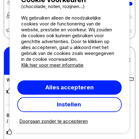
(chocolade, noten, rozijnen...)
Eetgelegenheid
8
Wij gebruiken alleen de noodzakelijke
cookies voor de functionering van de
Écologie développement durable
8
website, prestatie en voorkeur. Wij zouden
de cookies ook kunnen gebruiken voor
gerichtte advertenties. Door te klikken op
alles accepteren, gaat u akkoord met het
gebruik van de cookies zoals weergegeven
Catherine C.
in de cookie voorwaarden.
Gepubliceerd op 29-07-2026
Verblijf : 22/07/2026 -
9
Klik hier voor meer informatie
/10
26/07/2026
Waardering van de camping :
Alles accepteren
Simplicité, emplacements, accueil, conseils Proximité
imbattable du puy du fou
Instellen
Beoordeling van de accommodatie : Caravan / camper
Doorgaan zonder te accepteren
/ buscamper / omgebouwde auto
Tente cocooon Tonneau barrel