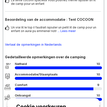
La tente coconn spacieux vous pourriez même rajouter un lit
de camp pour un enfant
Beoordeling van de accommodatie : Tent COCOON
Un vrai lit le top il faudrait rajouter un petit lit de camp pour un
enfant on aurai pu emmener notr
... Lees meer
Vertaal de opmerkingen in Nederlands
Gedetailleerde opmerkingen over de camping
Netheid
10
Accommodatie/Staanplaats
10
Comfort
9
Ontvangst
10
Cookie voorkeuren
Prijs/kwaliteitverhouding
10