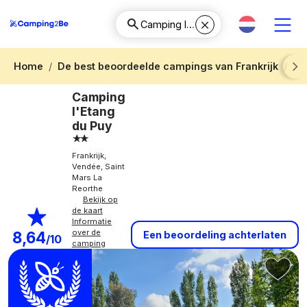
Home
De best beoordeelde campings van Frankrijk
Be
Next
Camping
l'Etang
du Puy
Frankrijk,
Vendée, Saint
Mars La
Reorthe
Bekijk op
de kaart
Informatie
over de
8,64
Een beoordeling achterlaten
/10
camping