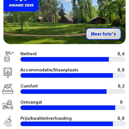
Meer foto's
Netheid
8,4
Accommodatie/Staanplaats
8,8
Comfort
8,2
Ontvangst
9
Prijs/kwaliteitverhouding
8,8