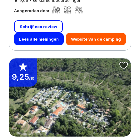
9,06 -
86 klantenbeoordelingen
Aangeraden door
Schrijf een review
Lees alle meningen
Website van de camping
9,25
/10