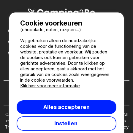
Cookie voorkeuren
(chocolade, noten, rozijnen...)
Onze partners:
Wij gebruiken alleen de noodzakelijke
CampingDirect
cookies voor de functionering van de
website, prestatie en voorkeur. Wij zouden
CampingStreetView
de cookies ook kunnen gebruiken voor
gerichtte advertenties. Door te klikken op
CAMPINGGIDS
alles accepteren, gaat u akkoord met het
gebruik van de cookies zoals weergegeven
in de cookie voorwaarden.
Klik hier voor meer informatie
Wie zijn wij?
|
Juridische informatie
|
Cookies
|
Beleid
inzake klantenmeningen
Alles accepteren
Camping2Be.com ©2026 Camping2Be, all rights reserved. All
media and pictures are property of their respective owners.
Instellen
This site is protected by reCAPTCHA and the Google
Privacy