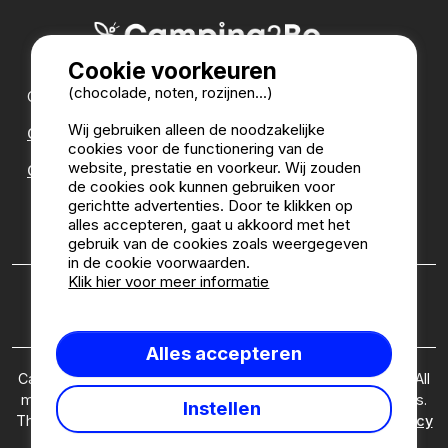
Cookie voorkeuren
(chocolade, noten, rozijnen...)
Onze partners:
Wij gebruiken alleen de noodzakelijke
CampingDirect
cookies voor de functionering van de
website, prestatie en voorkeur. Wij zouden
CampingStreetView
de cookies ook kunnen gebruiken voor
gerichtte advertenties. Door te klikken op
CAMPINGGIDS
alles accepteren, gaat u akkoord met het
gebruik van de cookies zoals weergegeven
in de cookie voorwaarden.
Klik hier voor meer informatie
Wie zijn wij?
|
Juridische informatie
|
Cookies
|
Beleid
inzake klantenmeningen
Alles accepteren
Camping2Be.com ©2026 Camping2Be, all rights reserved. All
media and pictures are property of their respective owners.
Instellen
This site is protected by reCAPTCHA and the Google
Privacy
Policy
and
Terms of Service
apply.