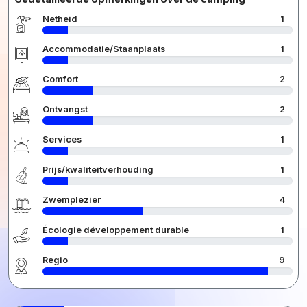
Netheid
1
Accommodatie/Staanplaats
1
Comfort
2
Ontvangst
2
Services
1
Prijs/kwaliteitverhouding
1
Zwemplezier
4
Écologie développement durable
1
Regio
9