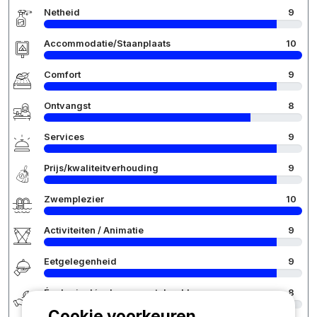
Netheid
9
Accommodatie/Staanplaats
10
Comfort
9
Ontvangst
8
Services
9
Prijs/kwaliteitverhouding
9
Zwemplezier
10
Activiteiten / Animatie
9
Eetgelegenheid
9
Écologie développement durable
8
Cookie voorkeuren