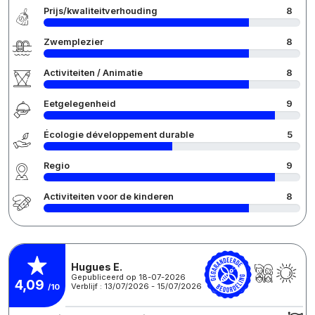
Prijs/kwaliteitverhouding
8
Zwemplezier
8
Activiteiten / Animatie
8
Eetgelegenheid
9
Écologie développement durable
5
Regio
9
Activiteiten voor de kinderen
8
Hugues E.
Gepubliceerd op 18-07-2026
4,09
Verblijf : 13/07/2026 - 15/07/2026
/10