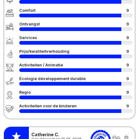
Comfort
9
Ontvangst
9
Services
9
Prijs/kwaliteitverhouding
9
Activiteiten / Animatie
9
Écologie développement durable
9
Regio
9
Activiteiten voor de kinderen
9
Catherine C.