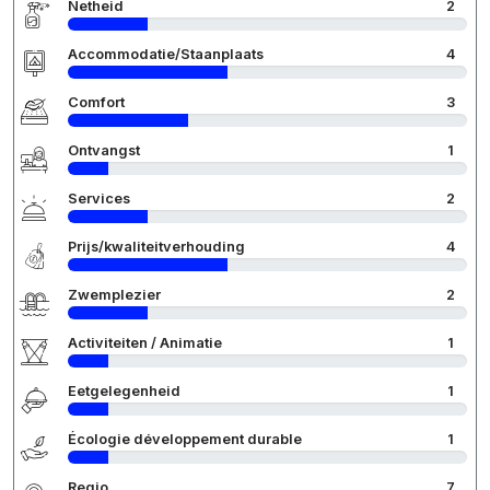
Netheid
2
Accommodatie/Staanplaats
4
Comfort
3
Ontvangst
1
Services
2
Prijs/kwaliteitverhouding
4
Zwemplezier
2
Activiteiten / Animatie
1
Eetgelegenheid
1
Écologie développement durable
1
Regio
7