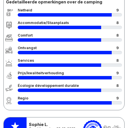
Gedetailleerde opmerkingen over de camping
Netheid
9
Accommodatie/Staanplaats
8
Comfort
8
Ontvangst
9
Services
8
Prijs/kwaliteitverhouding
9
Écologie développement durable
8
Regio
9
Sophie L.