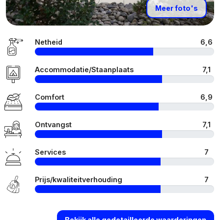
Meer foto's
Netheid
6,6
Accommodatie/Staanplaats
7,1
Comfort
6,9
Ontvangst
7,1
Services
7
Prijs/kwaliteitverhouding
7
Bekijk alle gedetailleerde waarderingen