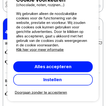
Regio
8
(chocolade, noten, rozijnen...)
Wij gebruiken alleen de noodzakelijke
cookies voor de functionering van de
website, prestatie en voorkeur. Wij zouden
Francis P.
de cookies ook kunnen gebruiken voor
Gepubliceerd op 18-08-2025
Verblijf : 14/08/2025 -
4,46
gerichtte advertenties. Door te klikken op
/10
17/08/2025
alles accepteren, gaat u akkoord met het
gebruik van de cookies zoals weergegeven
Waardering van de camping :
in de cookie voorwaarden.
Klik hier voor meer informatie
L emplacement 34 au bord de la Dordogne génial.
Douche trop petite, eau non réglable trop chaude en cette
période de canicule. Les emplacements ne
... Lees meer
Alles accepteren
Instellen
Beoordeling van de accommodatie : Standplaats : auto
+ tent / caravan of kampeerauto
Doorgaan zonder te accepteren
Emplacement impeccable pour nous .