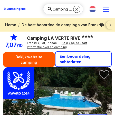
Home
De best beoordeelde campings van Frankrijk
Ca
Next
Camping LA VERTE RIVE
Frankrijk, Lot, Pinsac
Bekijk op de kaart
7,07
/10
Informatie over de camping
Een beoordeling
Bekijk website
achterlaten
camping