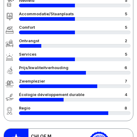
Netheid
5
Accommodatie/Staanplaats
5
Comfort
5
Ontvangst
2
Services
5
Prijs/kwaliteitverhouding
6
Zwemplezier
7
Écologie développement durable
4
Regio
8
CHLOE M.