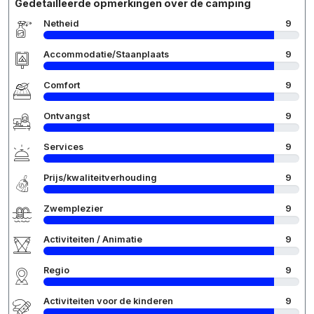
Gedetailleerde opmerkingen over de camping
Netheid
9
Accommodatie/Staanplaats
9
Comfort
9
Ontvangst
9
Services
9
Prijs/kwaliteitverhouding
9
Zwemplezier
9
Activiteiten / Animatie
9
Regio
9
Activiteiten voor de kinderen
9