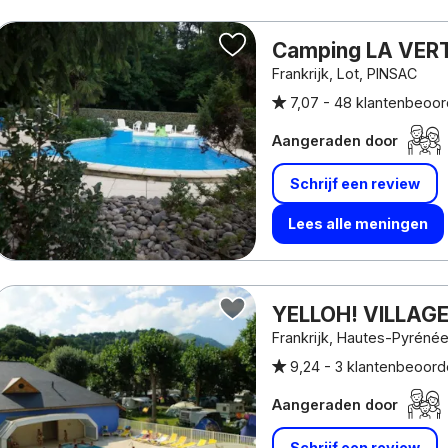
Camping LA VER
Frankrijk, Lot, PINSAC
7,07 -
48 klantenbeoor
Aangeraden door
Schrijf een review
Lees alle meningen
YELLOH! VILLAGE
Frankrijk, Hautes-Pyréné
9,24 -
3 klantenbeoord
Aangeraden door
Schrijf een review