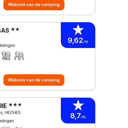
Website van de camping
BAS
9,62
/10
delingen
Website van de camping
RIE
es, HECHES
8,7
/10
elingen