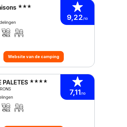
aisons
9,22
/10
delingen
Website van de camping
E PALETES
GIRONS
7,11
/10
elingen