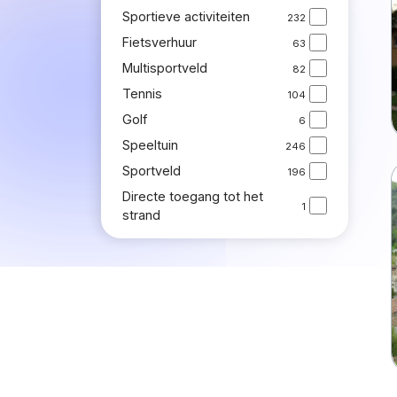
Sportieve activiteiten
232
Fietsverhuur
63
Multisportveld
82
Tennis
104
Golf
6
Speeltuin
246
Sportveld
196
Directe toegang tot het
1
strand