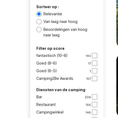
Sorteer op :
Relevantie
Van laag naar hoog
Beoordelingen van hoog
naar laag
Filter op score
fantastisch (10-8)
192
Goed (8-6)
17
Goed (6-5)
1
Camping2Be Awards
157
Diensten van de camping
Bar
209
Restaurant
156
Campingwinkel
146