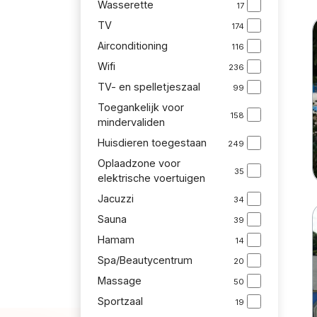
Wasserette
17
TV
174
Airconditioning
116
Wifi
236
TV- en spelletjeszaal
99
Toegankelijk voor
158
mindervaliden
Huisdieren toegestaan
249
Oplaadzone voor
35
elektrische voertuigen
Jacuzzi
34
Sauna
39
Hamam
14
Spa/Beautycentrum
20
Massage
50
Sportzaal
19