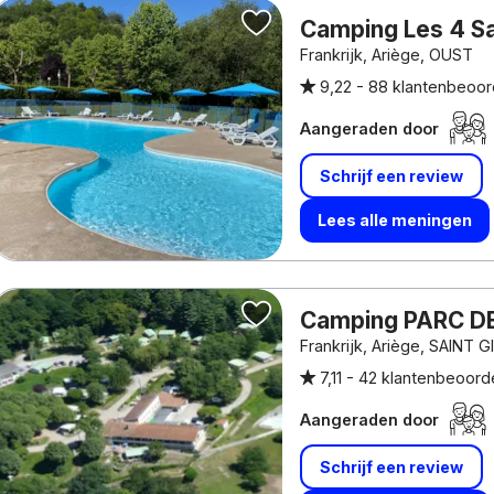
Camping Les 4 S
Frankrijk, Ariège, OUST
9,22 -
88 klantenbeoor
Aangeraden door
Schrijf een review
Lees alle meningen
Camping PARC D
Frankrijk, Ariège, SAINT 
7,11 -
42 klantenbeoord
Aangeraden door
Schrijf een review