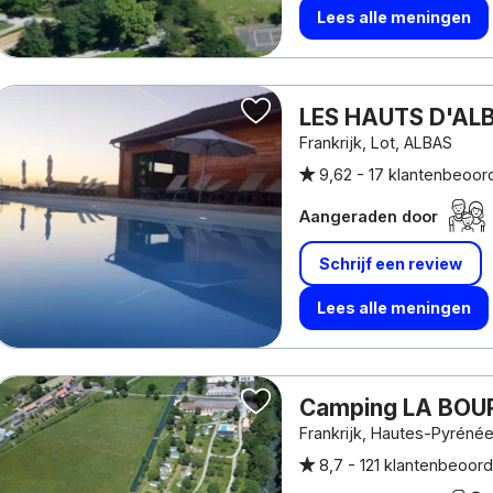
Lees alle meningen
LES HAUTS D'AL
Frankrijk, Lot, ALBAS
9,62 -
17 klantenbeoor
Aangeraden door
Schrijf een review
Lees alle meningen
Camping LA BOU
Frankrijk, Hautes-Pyréné
8,7 -
121 klantenbeoord