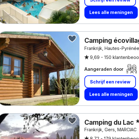
Lees alle meningen
Camping écovilla
Frankrijk, Hautes-Pyrén
9,69 -
150 klantenbeoo
Aangeraden door
Schrijf een review
Lees alle meningen
Camping du Lac
Frankrijk, Gers, MARCIAC
8,72 -
179 klantenbeoo