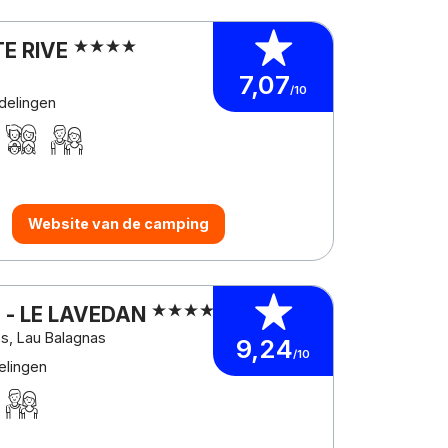
TE RIVE
7,07
/10
delingen
Website van de camping
 - LE LAVEDAN
es, Lau Balagnas
9,24
/10
elingen