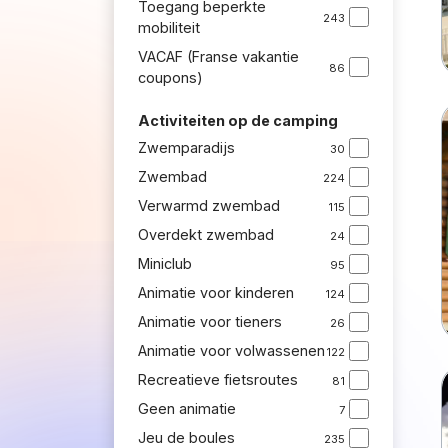
Toegang beperkte
243
mobiliteit
VACAF (Franse vakantie
86
coupons)
Activiteiten op de camping
Zwemparadijs
30
Zwembad
224
Verwarmd zwembad
115
Overdekt zwembad
24
Miniclub
95
Animatie voor kinderen
124
Animatie voor tieners
26
Animatie voor volwassenen
122
Recreatieve fietsroutes
81
Geen animatie
7
Jeu de boules
235