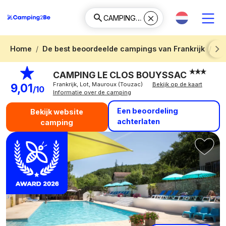
Home
De best beoordeelde campings van Frankrijk
Ca
Next
CAMPING LE CLOS BOUYSSAC
Frankrijk, Lot, Mauroux (Touzac)
Bekijk op de kaart
9,01
/10
Informatie over de camping
Een beoordeling
Bekijk website
achterlaten
camping