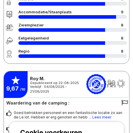
Accommodatie/Staanplaats
9
Zwemplezier
8
Eetgelegenheid
8
Regio
8
Roy M.
Gepubliceerd op 22-08-2025
Verblijf : 04/08/2025 -
9,67
/10
21/08/2025
Waardering van de camping :
Goed betrokken personeel en een fantastische locatie zo aan
de Le lot. Hebben er erg genoten en hebb
... Lees meer
Vrij weinig maar als ik dan mag kiezen zou ik de temperatuur
Cookie voorkeuren