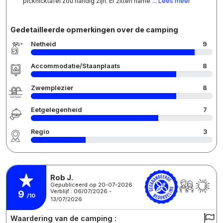
picknicktafel zou handig zijn. Er zitten name
... Lees meer
Gedetailleerde opmerkingen over de camping
Netheid
9
Accommodatie/Staanplaats
8
Zwemplezier
8
Eetgelegenheid
7
Regio
3
Rob J.
Gepubliceerd op 20-07-2026
Verblijf : 06/07/2026 -
9
/10
13/07/2026
Waardering van de camping :