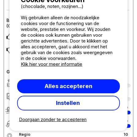
van de douches laten regelen door de ca
... Lees meer
(chocolade, noten, rozijnen...)
Wij gebruiken alleen de noodzakelijke
Beoordeling van de accommodatie : Standplaats
cookies voor de functionering van de
(Onderste terras) vanaf 80 tot 125m2, + auto
website, prestatie en voorkeur. Wij zouden
de cookies ook kunnen gebruiken voor
Erg mooie schaduwrijke plek die mooi groot was.
gerichtte advertenties. Door te klikken op
alles accepteren, gaat u akkoord met het
De plek kan iets meer waterpas gemaakt worden. Hij loopt nu
gebruik van de cookies zoals weergegeven
iets schuin af. Klein detail
in de cookie voorwaarden.
Klik hier voor meer informatie
Gedetailleerde opmerkingen over de camping
Netheid
9
Alles accepteren
Accommodatie/Staanplaats
9
Instellen
Zwemplezier
10
Doorgaan zonder te accepteren
Eetgelegenheid
10
Regio
10