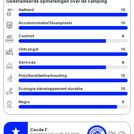
Gedetailleerde opmerkingen over de camping
Netheid
10
Accommodatie/Staanplaats
10
Comfort
8
Ontvangst
10
Services
8
Prijs/kwaliteitverhouding
10
Écologie développement durable
10
Regio
9
Cecile F.
Gepubliceerd op 28-07-2026