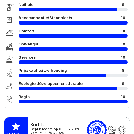
Netheid
9
Accommodatie/Staanplaats
10
Comfort
10
Ontvangst
10
Services
10
Prijs/kwaliteitverhouding
8
Écologie développement durable
9
Regio
10
Kurt L.
Gepubliceerd op 08-08-2026
Verblijf : 29/07/2026 -