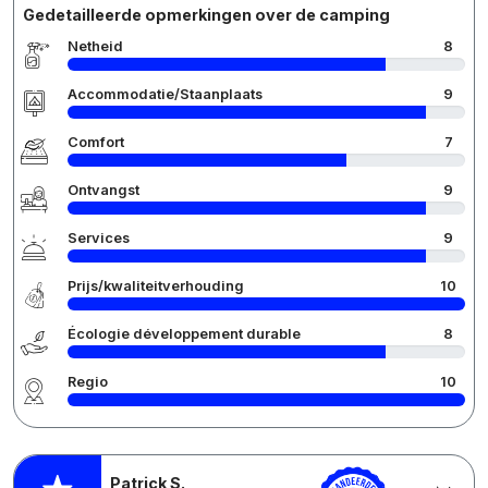
Gedetailleerde opmerkingen over de camping
Netheid
8
Accommodatie/Staanplaats
9
Comfort
7
Ontvangst
9
Services
9
Prijs/kwaliteitverhouding
10
Écologie développement durable
8
Regio
10
Patrick S.