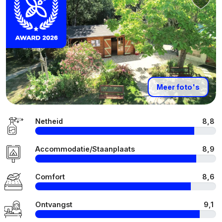
Meer foto's
Netheid
8,8
Accommodatie/Staanplaats
8,9
Comfort
8,6
Ontvangst
9,1