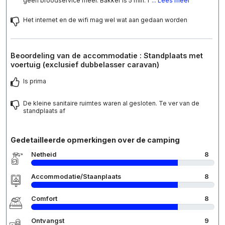
geen broodservice meer. Bakker is 5 min. f
... Lees meer
Het internet en de wifi mag wel wat aan gedaan worden
Beoordeling van de accommodatie : Standplaats met
voertuig (exclusief dubbelasser caravan)
Is prima
De kleine sanitaire ruimtes waren al gesloten. Te ver van de
standplaats af
Gedetailleerde opmerkingen over de camping
Netheid
8
Accommodatie/Staanplaats
8
Comfort
8
Ontvangst
9