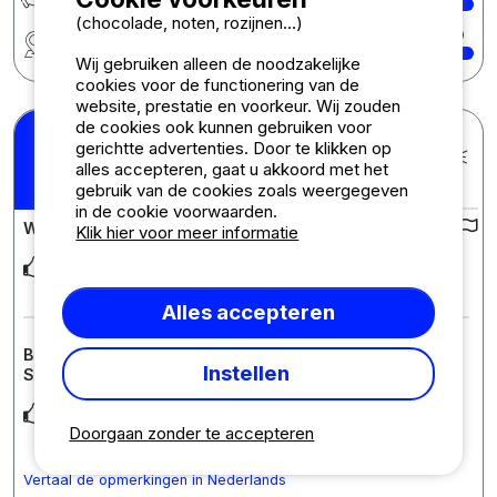
(chocolade, noten, rozijnen...)
Regio
10
Wij gebruiken alleen de noodzakelijke
cookies voor de functionering van de
website, prestatie en voorkeur. Wij zouden
de cookies ook kunnen gebruiken voor
Richard F.
gerichtte advertenties. Door te klikken op
Gepubliceerd op 28-06-2026
alles accepteren, gaat u akkoord met het
Verblijf : 23/06/2026 -
10
/10
24/06/2026
gebruik van de cookies zoals weergegeven
in de cookie voorwaarden.
Waardering van de camping :
Klik hier voor meer informatie
Séjour de 24h00 dans le cadre de la Loire à vélo camping bien
ombragé appréciable avec la canicule d
... Lees meer
Alles accepteren
Beoordeling van de accommodatie : Stacaravan
Instellen
Standaard 2 slaapkamers
Mobilhome confortable, propre et bien entretenu
Doorgaan zonder te accepteren
Vertaal de opmerkingen in Nederlands