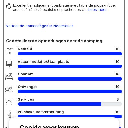
Excellent emplacement ombragé avec table de pique-nique,
arceau à vélos, électricité et proche des c
... Lees meer
Vertaal de opmerkingen in Nederlands
Gedetailleerde opmerkingen over de camping
Netheid
10
Accommodatie/Staanplaats
10
Comfort
10
Ontvangst
10
Services
8
Prijs/kwaliteitverhouding
10
Écologie développement durable
10
Cookie voorkeuren