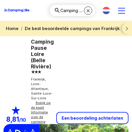
Home
De best beoordeelde campings van Frankrijk
Cam
Next
Camping
Pause
Loire
(Belle
Rivière)
Frankrijk,
Loire-
Atlantique,
Sainte-Luce-
Sur-Loire
Bekijk op
de kaart
Informatie
over de
8,81
Een beoordeling achterlaten
/10
camping