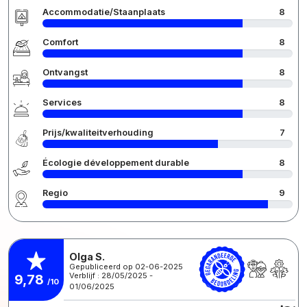
Accommodatie/Staanplaats
8
Comfort
8
Ontvangst
8
Services
8
Prijs/kwaliteitverhouding
7
Écologie développement durable
8
Regio
9
Olga S.
Gepubliceerd op 02-06-2025
Verblijf : 28/05/2025 -
9,78
/10
01/06/2025