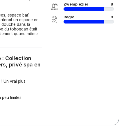
Zwemplezier
8
es, espace bar)
Regio
8
riterait un espace en
e douche dans la
e du toboggan était
apidement quand même
: Collection
s, privé spa en
! Un vrai plus
 peu limités