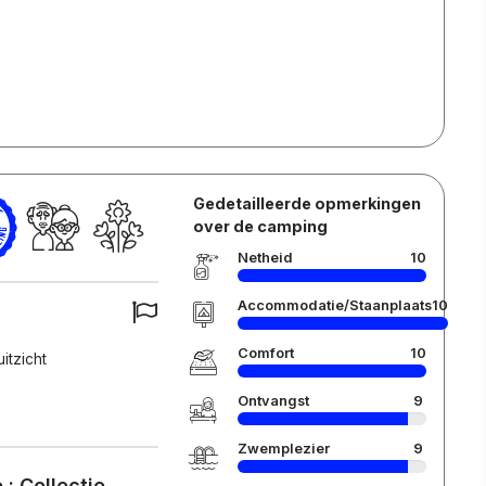
Gedetailleerde opmerkingen
over de camping
Netheid
10
Accommodatie/Staanplaats
10
Comfort
10
itzicht
Ontvangst
9
Zwemplezier
9
: Collectie