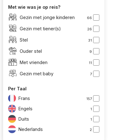
Met wie was je op reis?
Gezin met jonge kinderen
66
Gezin met tiener(s)
26
Stel
31
Ouder stel
9
Met vrienden
11
Gezin met baby
7
Per Taal
Frans
157
Engels
1
Duits
1
Nederlands
2