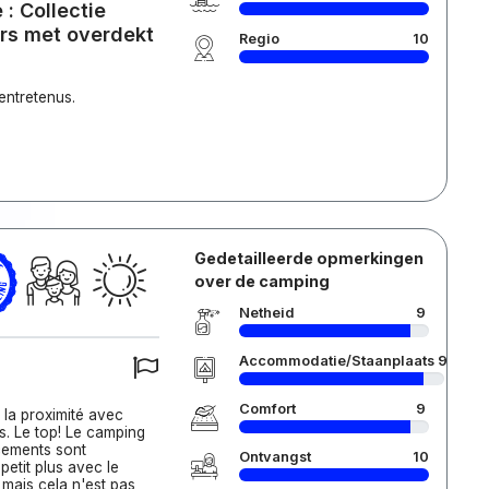
: Collectie
ers met overdekt
Regio
10
entretenus.
Gedetailleerde opmerkingen
over de camping
Netheid
9
Accommodatie/Staanplaats
9
Comfort
9
 la proximité avec
ues. Le top! Le camping
acements sont
Ontvangst
10
petit plus avec le
n mais cela n'est pas