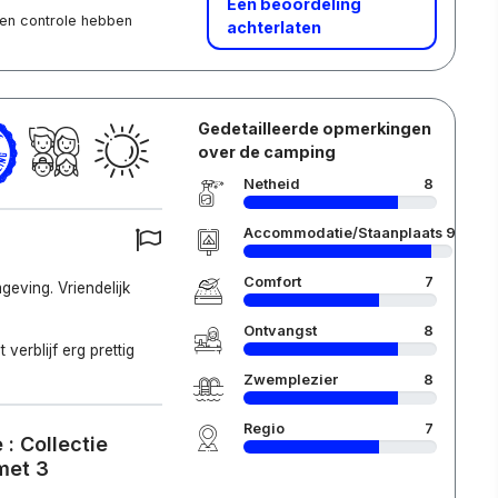
Een beoordeling
 een controle hebben
achterlaten
Gedetailleerde opmerkingen
over de camping
Netheid
8
Accommodatie/Staanplaats
9
Comfort
7
eving. Vriendelijk
Ontvangst
8
 verblijf erg prettig
Zwemplezier
8
Regio
7
: Collectie
met 3