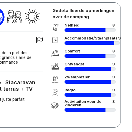
Gedetailleerde opmerkingen
over de camping
Netheid
8
Accommodatie/Staanplaats
9
Comfort
8
 de la part des
 grands ( aire de
recommande
Ontvangst
9
Zwemplezier
9
 : Stacaravan
 terras + TV
Regio
9
juste parfait
Activiteiten voor de
8
kinderen