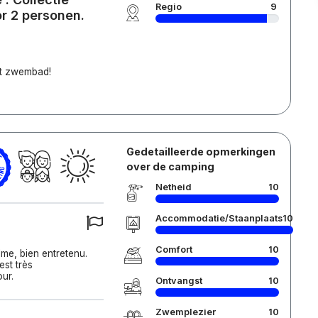
Regio
9
r 2 personen.
et zwembad!
Gedetailleerde opmerkingen
over de camping
Netheid
10
Accommodatie/Staanplaats
10
Comfort
10
lme, bien entretenu.
est très
ur.
Ontvangst
10
Zwemplezier
10