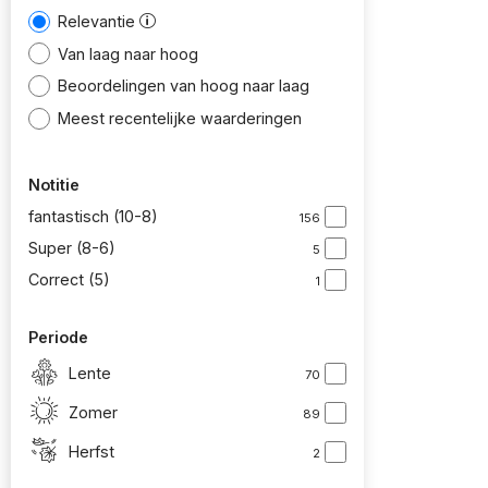
Relevantie
Van laag naar hoog
Beoordelingen van hoog naar laag
Meest recentelijke waarderingen
Notitie
fantastisch (10-8)
156
Super (8-6)
5
Correct (5)
1
Periode
Lente
70
Zomer
89
Herfst
2