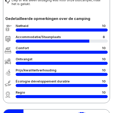
Liep af wat aleen uitdaging was voor onze buscamper, maar
het is gelukt.
Gedetailleerde opmerkingen over de camping
Netheid
10
Accommodatie/Staanplaats
8
Comfort
10
Ontvangst
10
Prijs/kwaliteitverhouding
10
Écologie développement durable
10
Regio
10