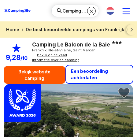
Home
De best beoordeelde campings van Frankrijk
Ca
Next
Camping Le Balcon de la Baie
Frankrijk, Ille-et-Vilaine, Saint Marcan
Bekijk op de kaart
9,28
/10
Informatie over de camping
Een beoordeling
Bekijk website
achterlaten
camping