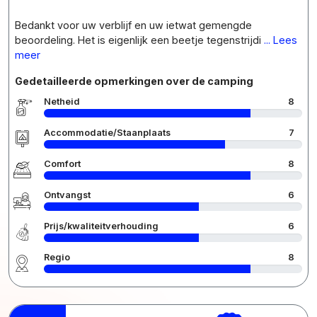
Bedankt voor uw verblijf en uw ietwat gemengde
beoordeling. Het is eigenlijk een beetje tegenstrijdi
... Lees
meer
Gedetailleerde opmerkingen over de camping
Netheid
8
Accommodatie/Staanplaats
7
Comfort
8
Ontvangst
6
Prijs/kwaliteitverhouding
6
Regio
8