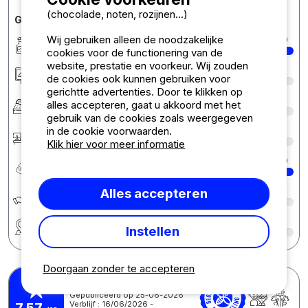
(chocolade, noten, rozijnen...)
Gedetailleerde opmerkingen over de camping
Wij gebruiken alleen de noodzakelijke
Netheid
10
cookies voor de functionering van de
website, prestatie en voorkeur. Wij zouden
Accommodatie/Staanplaats
9
de cookies ook kunnen gebruiken voor
gerichtte advertenties. Door te klikken op
Comfort
9
alles accepteren, gaat u akkoord met het
gebruik van de cookies zoals weergegeven
in de cookie voorwaarden.
Ontvangst
8
Klik hier voor meer informatie
Prijs/kwaliteitverhouding
10
Alles accepteren
Écologie développement durable
8
Regio
8
Instellen
Doorgaan zonder te accepteren
Laura O.
Gepubliceerd op 25-06-2026
Verblijf : 16/06/2026 -
7,57