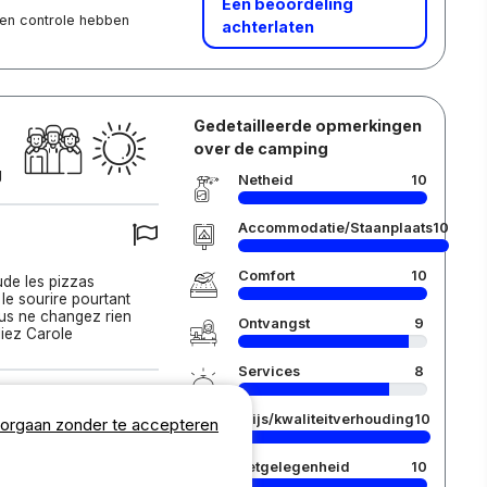
Een beoordeling
 een controle hebben
achterlaten
Gedetailleerde opmerkingen
over de camping
g
Netheid
10
Accommodatie/Staanplaats
10
Comfort
10
de les pizzas
 le sourire pourtant
ous ne changez rien
Ontvangst
9
liez Carole
Services
8
 :
Prijs/kwaliteitverhouding
10
orgaan zonder te accepteren
Eetgelegenheid
10