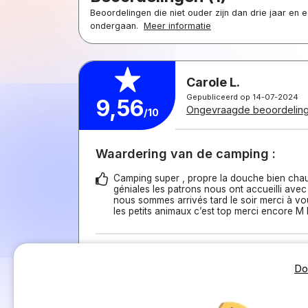
Beoordelingen die niet ouder zijn dan drie jaar en
ondergaan.
Meer informatie
Carole L.
Gepubliceerd op 14-07-2024
9,56
Ongevraagde beoordelin
/10
Waardering van de camping :
Camping super , propre la douche bien chau
géniales les patrons nous ont accueilli avec
nous sommes arrivés tard le soir merci à v
les petits animaux c’est top merci encore M 
Beoordeling van de accommodatie
Do
Très bien