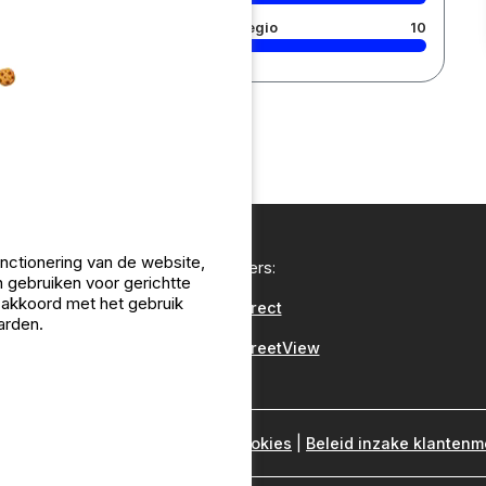
Regio
10
unctionering van de website,
Onze partners:
 gebruiken voor gerichtte
u akkoord met het gebruik
CampingDirect
arden.
CampingStreetView
 wij?
|
Juridische informatie
|
Cookies
|
Beleid inzake klanten