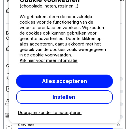
Waardering van de camping :
(chocolade, noten, rozijnen...)
Colombière is een fijne camping in de buurt van Genève met
zicht op de Salève. Voor ons belangrijk:
... Lees meer
Wij gebruiken alleen de noodzakelijke
cookies voor de functionering van de
website, prestatie en voorkeur. Wij zouden
de cookies ook kunnen gebruiken voor
Beoordeling van de accommodatie : Chalet Privilège
COSY
gerichtte advertenties. Door te klikken op
alles accepteren, gaat u akkoord met het
Het is heel fijn dat het bed opgemaakt is bij aankomst.
gebruik van de cookies zoals weergegeven
in de cookie voorwaarden.
Klik hier voor meer informatie
Gedetailleerde opmerkingen over de camping
Netheid
8
Alles accepteren
Accommodatie/Staanplaats
9
Instellen
Comfort
8
Doorgaan zonder te accepteren
Ontvangst
9
Services
9