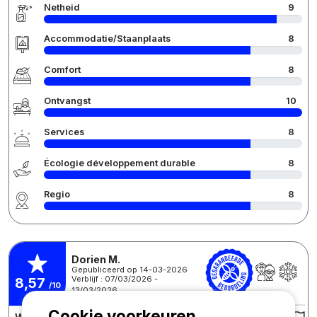
Netheid
9
Accommodatie/Staanplaats
8
Comfort
8
Ontvangst
10
Services
8
Écologie développement durable
8
Regio
8
Dorien M.
Gepubliceerd op 14-03-2026
Verblijf : 07/03/2026 -
8,57
/10
13/03/2026
Cookie voorkeuren