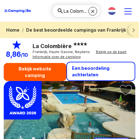
Home
De best beoordeelde campings van Frankrijk
La
Next
La Colombière
Frankrijk, Haute-Savoie, Neydens
Bekijk op de kaart
8,86
/10
Informatie over de camping
Een beoordeling
Bekijk website
achterlaten
camping