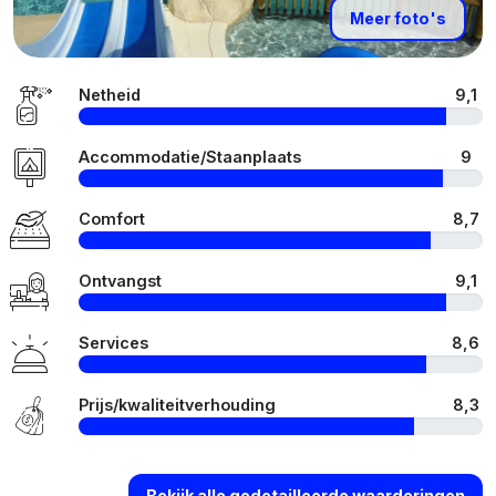
Meer foto's
Netheid
9,1
Accommodatie/Staanplaats
9
Comfort
8,7
Ontvangst
9,1
Services
8,6
Prijs/kwaliteitverhouding
8,3
Bekijk alle gedetailleerde waarderingen