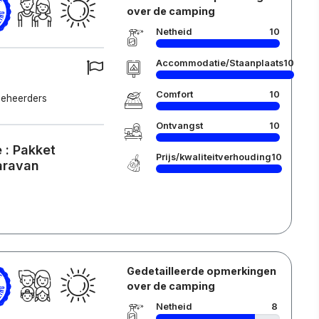
over de camping
Netheid
10
Accommodatie/Staanplaats
10
Comfort
10
beheerders
Ontvangst
10
 : Pakket
Prijs/kwaliteitverhouding
10
caravan
Gedetailleerde opmerkingen
over de camping
Netheid
8