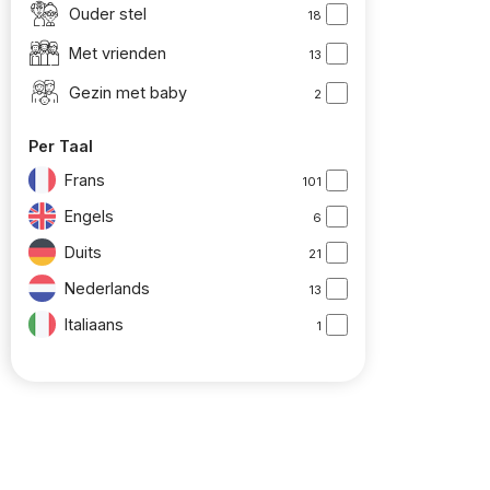
Ouder stel
18
Met vrienden
13
Gezin met baby
2
Per Taal
Frans
101
Engels
6
Duits
21
Nederlands
13
Italiaans
1