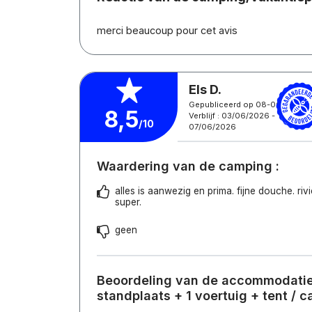
merci beaucoup pour cet avis
Els D.
Gepubliceerd op 08-06-2026
8,5
Verblijf : 03/06/2026 -
/10
07/06/2026
Waardering van de camping :
alles is aanwezig en prima. fijne douche. riv
super.
geen
Beoordeling van de accommodatie
standplaats + 1 voertuig + tent / 