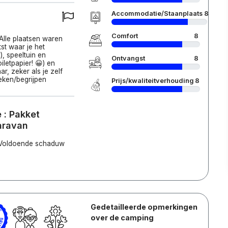
Accommodatie/Staanplaats
8
Comfort
8
 Alle plaatsen waren
st waar je het
, speeltuin en
Ontvangst
8
iletpapier! 😀) en
r, zeker als je zelf
eken/begrijpen
Prijs/kwaliteitverhouding
8
 : Pakket
caravan
. Voldoende schaduw
Gedetailleerde opmerkingen
over de camping