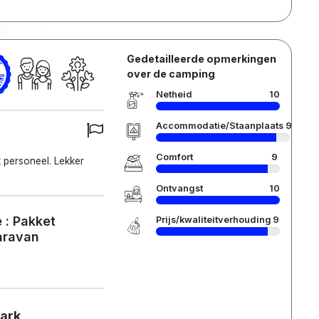
Gedetailleerde opmerkingen
over de camping
Netheid
10
Accommodatie/Staanplaats
9
Comfort
9
k personeel. Lekker
Ontvangst
10
 : Pakket
Prijs/kwaliteitverhouding
9
caravan
park