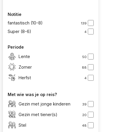
Notitie
fantastisch (10-8)
139
Super (8-6)
4
Periode
Lente
50
Zomer
88
Herfst
4
Met wie was je op reis?
Gezin met jonge kinderen
39
Gezin met tiener(s)
20
Stel
48