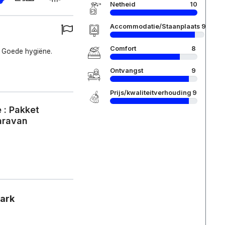
Netheid
10
Accommodatie/Staanplaats
9
Comfort
8
. Goede hygiëne.
Ontvangst
9
Prijs/kwaliteitverhouding
9
 : Pakket
caravan
park