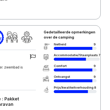
Gedetailleerde opmerkingen
over de camping
Netheid
9
Accommodatie/Staanplaats
7
Comfort
9
ier. zwembad is
Ontvangst
9
Prijs/kwaliteitverhouding
8
 : Pakket
caravan