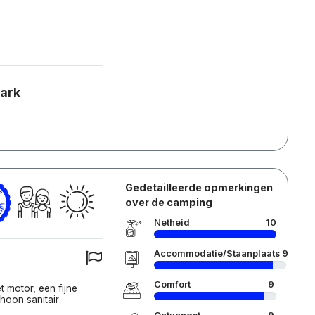
park
Gedetailleerde opmerkingen
over de camping
Netheid
10
Accommodatie/Staanplaats
9
Comfort
9
t motor, een fijne
choon sanitair