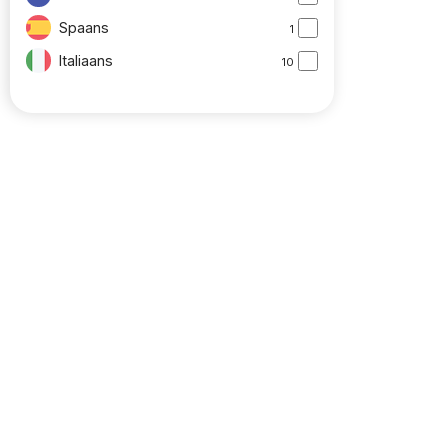
Spaans
1
Italiaans
10