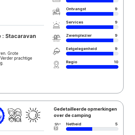
Ontvangst
9
Services
9
 : Stacaravan
Zwemplezier
9
Eetgelegenheid
9
ren. Grote
 Verder prachtige
Regio
10
g.
Gedetailleerde opmerkingen
over de camping
Netheid
5