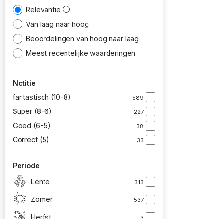
Relevantie
Van laag naar hoog
Beoordelingen van hoog naar laag
Meest recentelijke waarderingen
Notitie
fantastisch (10-8)
589
Super (8-6)
227
Goed (6-5)
38
Correct (5)
33
Periode
Lente
313
Zomer
537
Herfst
3