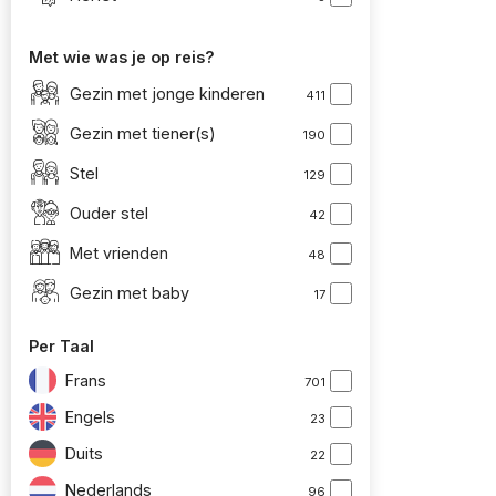
Met wie was je op reis?
Gezin met jonge kinderen
411
Gezin met tiener(s)
190
Stel
129
Ouder stel
42
Met vrienden
48
Gezin met baby
17
Per Taal
Frans
701
Engels
23
Duits
22
Nederlands
96