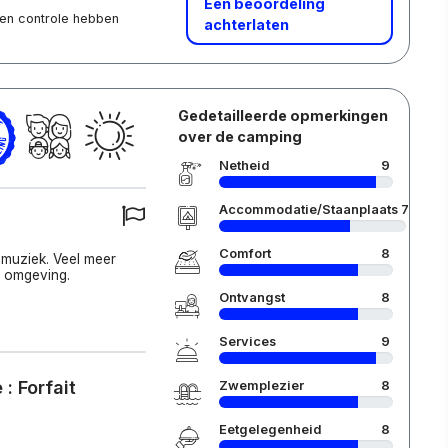
Een beoordeling
 een controle hebben
achterlaten
Gedetailleerde opmerkingen
over de camping
Netheid
9
Accommodatie/Staanplaats
7
Comfort
8
 muziek. Veel meer
n omgeving.
Ontvangst
8
Services
9
: Forfait
Zwemplezier
8
Eetgelegenheid
8