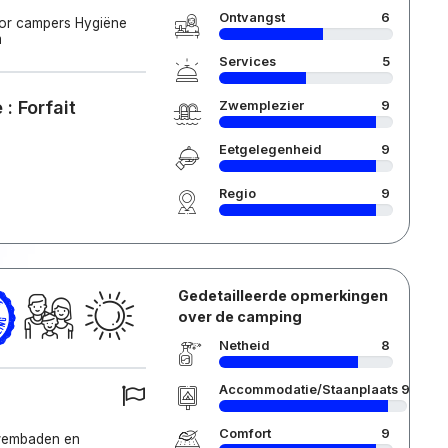
Ontvangst
6
voor campers Hygiëne
m
Services
5
: Forfait
Zwemplezier
9
Eetgelegenheid
9
Regio
9
Gedetailleerde opmerkingen
over de camping
Netheid
8
Accommodatie/Staanplaats
9
Comfort
9
 zwembaden en