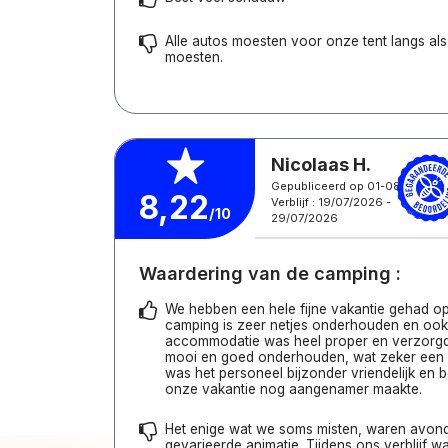
Alle autos moesten voor onze tent langs al
moesten.
Nicolaas H.
Gepubliceerd op 01-08-2026
8,22
Verblijf : 19/07/2026 -
/10
29/07/2026
Waardering van de camping :
We hebben een hele fijne vakantie gehad op 
camping is zeer netjes onderhouden en oo
accommodatie was heel proper en verzorg
mooi en goed onderhouden, wat zeker een 
was het personeel bijzonder vriendelijk en
onze vakantie nog aangenamer maakte.
Het enige wat we soms misten, waren avon
gevarieerde animatie. Tijdens ons verblijf w