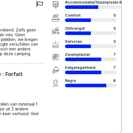
Accommodatie/Staanplaats
6
Comfort
5
Ontvangst
5
sprekend. Zelfs geen
air vies. Geen
e plekken, we kregen
Services
5
gte verschillen van
 toch een andere
op deze camping.
Zwemplezier
7
Eetgelegenheid
7
: Forfait
Regio
8
illen van minimaal 1
ze uit 3 andere
n keer verhuisd. Veel