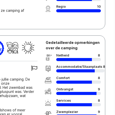
Regio
10
s ze camping af
Gedetailleerde opmerkingen
over de camping
Netheid
8
Accommodatie/Staanplaats
8
Comfort
8
jullie camping. De
k onze
d. Het zwembad was
Ontvangst
9
pluspunt was. Verder
 behulpzaam, wat
Services
8
dshows of meer
Zwemplezier
9
aren er vooral