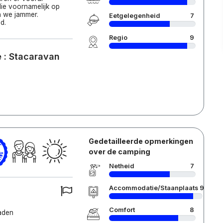
 die voornamelijk op
n we jammer.
Eetgelegenheid
7
d.
Regio
9
 : Stacaravan
Gedetailleerde opmerkingen
over de camping
Netheid
7
Accommodatie/Staanplaats
9
Comfort
8
aden