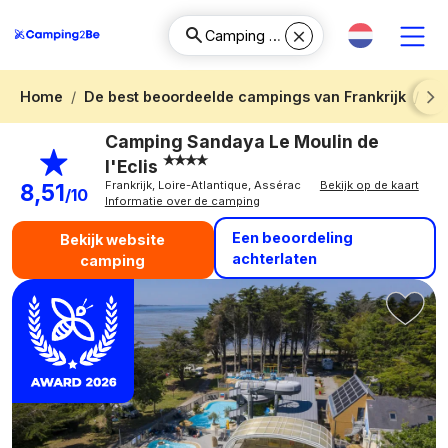
Home
De best beoordeelde campings van Frankrijk
Ca
Next
Camping Sandaya Le Moulin de
l'Eclis
Frankrijk, Loire-Atlantique, Assérac
Bekijk op de kaart
8,51
/10
Informatie over de camping
Een beoordeling
Bekijk website
achterlaten
camping