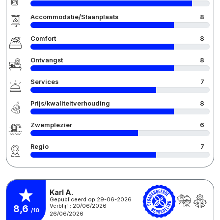
Accommodatie/Staanplaats
8
Comfort
8
Ontvangst
8
Services
7
Prijs/kwaliteitverhouding
8
Zwemplezier
6
Regio
7
Karl A.
Gepubliceerd op 29-06-2026
Verblijf : 20/06/2026 -
8,6
/10
26/06/2026