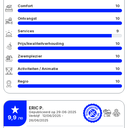
Comfort
10
Ontvangst
10
Services
9
Prijs/kwaliteitverhouding
10
Zwemplezier
10
Activiteiten / Animatie
10
Regio
10
ERIC P.
Gepubliceerd op 29-06-2025
Verblijf : 12/06/2025 -
9,9
/10
26/06/2025