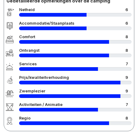
Gedetailleerde opmerkingen over de camping
Netheid
6
Accommodatie/Staanplaats
6
Comfort
8
Ontvangst
8
Services
7
Prijs/kwaliteitverhouding
9
Zwemplezier
9
Activiteiten / Animatie
7
Regio
8