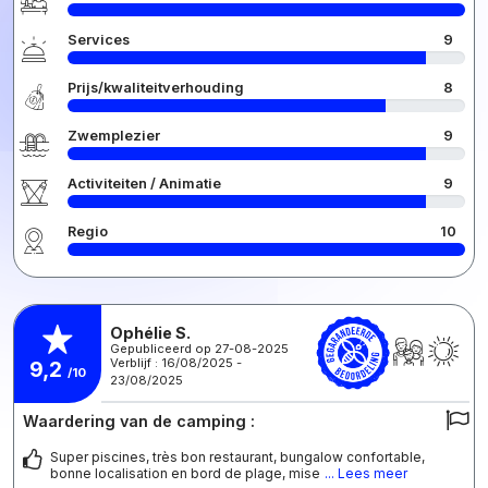
Services
9
Prijs/kwaliteitverhouding
8
Zwemplezier
9
Activiteiten / Animatie
9
Regio
10
Ophélie S.
Gepubliceerd op 27-08-2025
Verblijf : 16/08/2025 -
9,2
/10
23/08/2025
Waardering van de camping :
Super piscines, très bon restaurant, bungalow confortable,
bonne localisation en bord de plage, mise
... Lees meer