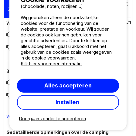
Gepubliceerd op 10-09-2024
(chocolade, noten, rozijnen...)
Verblijf : 02/09/2024 -
7,12
/10
09/09/2024
Wij gebruiken alleen de noodzakelijke
cookies voor de functionering van de
Waardering van de camping :
website, prestatie en voorkeur. Wij zouden
Lage am Meer
de cookies ook kunnen gebruiken voor
gerichtte advertenties. Door te klikken op
alles accepteren, gaat u akkoord met het
Der Platz hatte großflächige Wasserloecher durch den Regen,
so dass es absolut erschwert war einen W
... Lees meer
gebruik van de cookies zoals weergegeven
in de cookie voorwaarden.
Klik hier voor meer informatie
Beoordeling van de accommodatie : Standplaats ***
Nettes Personal, hilfsbereit
Alles accepteren
Die Sanitäranlagen waren in Ordnung, aber könnten sauberer
sein. Wobei da eine Dame total fleißig w
... Lees meer
Instellen
Vertaal de opmerkingen in Nederlands
Doorgaan zonder te accepteren
Gedetailleerde opmerkingen over de camping