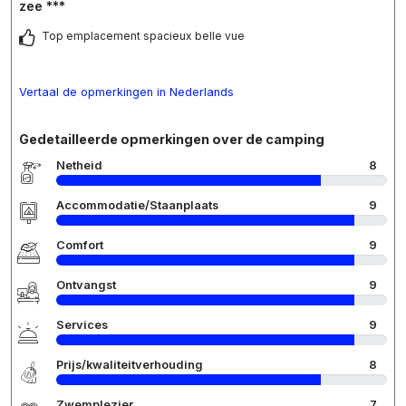
zee ***
Top emplacement spacieux belle vue
Vertaal de opmerkingen in Nederlands
Gedetailleerde opmerkingen over de camping
Netheid
8
Accommodatie/Staanplaats
9
Comfort
9
Ontvangst
9
Services
9
Prijs/kwaliteitverhouding
8
Zwemplezier
7