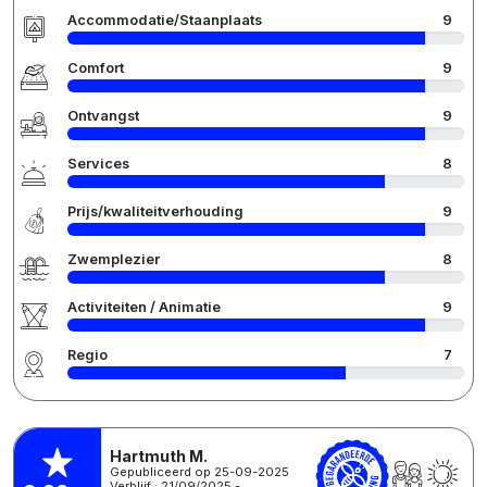
Accommodatie/Staanplaats
9
Comfort
9
Ontvangst
9
Services
8
Prijs/kwaliteitverhouding
9
Zwemplezier
8
Activiteiten / Animatie
9
Regio
7
Hartmuth M.
Gepubliceerd op 25-09-2025
Verblijf : 21/09/2025 -