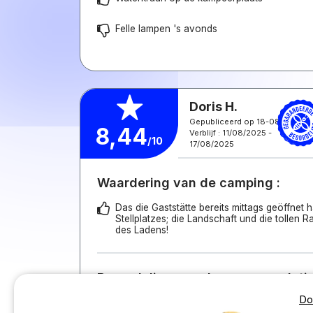
Felle lampen 's avonds
Doris H.
Gepubliceerd op 18-08-2025
8,44
Verblijf : 11/08/2025 -
/10
17/08/2025
Waardering van de camping :
Das die Gaststätte bereits mittags geöffnet 
Stellplatzes; die Landschaft und die tollen
des Ladens!
Beoordeling van de accommodatie
Kampeerplaats
Do