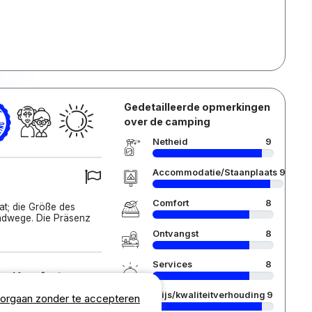
Gedetailleerde opmerkingen
over de camping
Netheid
9
Accommodatie/Staanplaats
9
Comfort
8
hat; die Größe des
 Radwege. Die Präsenz
Ontvangst
8
Services
8
 : Komfort
Prijs/kwaliteitverhouding
9
orgaan zonder te accepteren