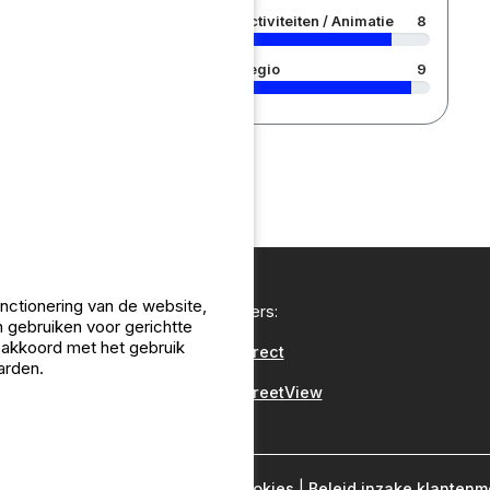
tige Größe!
Activiteiten / Animatie
8
Regio
9
unctionering van de website,
Onze partners:
 gebruiken voor gerichtte
u akkoord met het gebruik
CampingDirect
arden.
CampingStreetView
 wij?
|
Juridische informatie
|
Cookies
|
Beleid inzake klanten