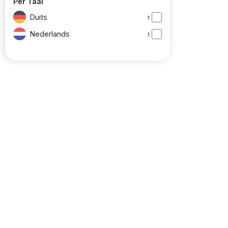
Per Taal
Duits
1
Nederlands
1