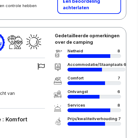
Een beoordeling
 een controle hebben
achterlaten
Gedetailleerde opmerkingen
over de camping
Netheid
8
Accommodatie/Staanplaats
6
Comfort
7
Ontvangst
6
icht van
Services
8
 : Komfort
Prijs/kwaliteitverhouding
7