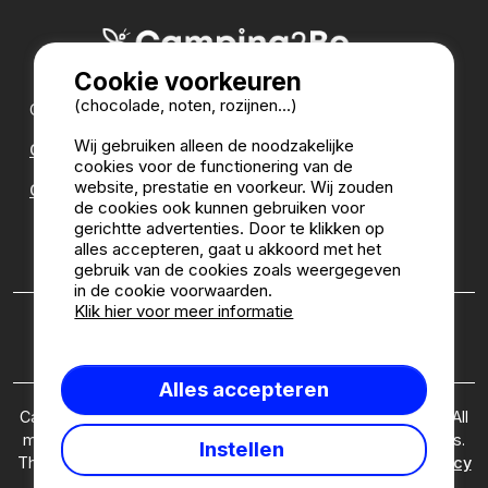
Cookie voorkeuren
(chocolade, noten, rozijnen...)
Onze partners:
Wij gebruiken alleen de noodzakelijke
CampingDirect
cookies voor de functionering van de
website, prestatie en voorkeur. Wij zouden
CampingStreetView
de cookies ook kunnen gebruiken voor
gerichtte advertenties. Door te klikken op
CAMPINGGIDS
alles accepteren, gaat u akkoord met het
gebruik van de cookies zoals weergegeven
in de cookie voorwaarden.
Klik hier voor meer informatie
Wie zijn wij?
|
Juridische informatie
|
Cookies
|
Beleid
inzake klantenmeningen
Alles accepteren
Camping2Be.com ©2026 Camping2Be, all rights reserved. All
media and pictures are property of their respective owners.
Instellen
This site is protected by reCAPTCHA and the Google
Privacy
Policy
and
Terms of Service
apply.