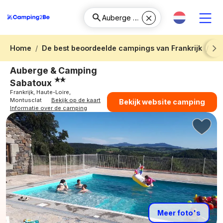
Home
De best beoordeelde campings van Frankrijk
Ca
Next
Auberge & Camping
Sabatoux
Frankrijk, Haute-Loire,
Montusclat
Bekijk op de kaart
Bekijk website camping
Informatie over de camping
Meer foto's