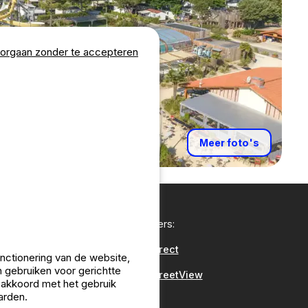
orgaan zonder te accepteren
Meer foto's
Onze partners:
CampingDirect
unctionering van de website,
 gebruiken voor gerichtte
CampingStreetView
u akkoord met het gebruik
arden.