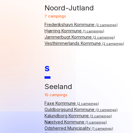
Noord-Jutland
7 campings
Frederikshavn Kommune
(2 campings)
Hjørring Kommune
(1 campings)
Jammerbugt Kommune
(2 campings)
Vesthimmerlands Kommune
(2 campings)
S
Seeland
10 campings
Faxe Kommune
(2 campings)
Guldborgsund Kommune
(3 campings)
Kalundborg Kommune
(2 campings)
Næstved Kommune
(1 campings)
Odsherred Municipality
(1 campings)