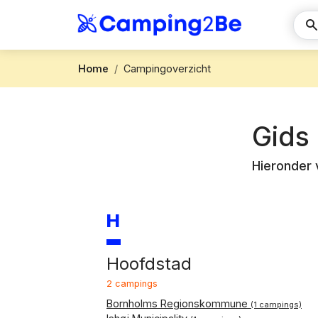
Home
Campingoverzicht
Gids
Hieronder 
H
Hoofdstad
2 campings
Bornholms Regionskommune
(1 campings)