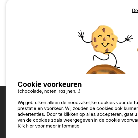
Do
Andere landen
België
Duitsland
(33 campings)
(78 campings)
Italië
Kroatië
Lu
(272 campings)
(45 campings)
Oostenrijk
Portugal
(41 campings)
(26 camping
Tsjechië
Zweden
Z
(2 campings)
(5 campings)
Cookie voorkeuren
(chocolade, noten, rozijnen...)
Wij gebruiken alleen de noodzakelijke cookies voor de f
prestatie en voorkeur. Wij zouden de cookies ook kunnen
advertenties. Door te klikken op alles accepteren, gaat 
van de cookies zoals weergegeven in de cookie voorwa
Klik hier voor meer informatie