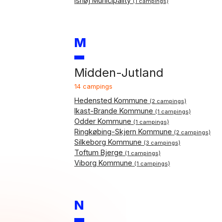
Ishøj Municipality
(1 campings)
M
Midden-Jutland
14 campings
Hedensted Kommune
(2 campings)
Ikast-Brande Kommune
(1 campings)
Odder Kommune
(1 campings)
Ringkøbing-Skjern Kommune
(2 campings)
Silkeborg Kommune
(3 campings)
Toftum Bjerge
(1 campings)
Viborg Kommune
(1 campings)
N