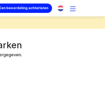
Een beoordeling achterlaten
rken
eergegeven.