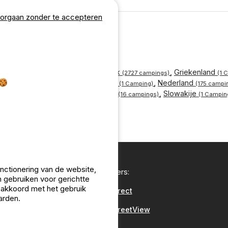
orgaan zonder te accepteren
Groot Brittanië
Frankrijk
Griekenland
(3 campings)
(2727 campings)
(1 
xemburg
Montenegro
Nederland
(22 campings)
(1 Camping)
(175 campi
San Marino
Slovenië
Slowakije
s)
(1 Camping)
(16 campings)
(1 Campin
witserland
(7 campings)
unctionering van de website,
Onze partners:
 gebruiken voor gerichtte
u akkoord met het gebruik
CampingDirect
arden.
CampingStreetView