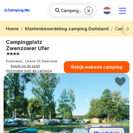
Home
Klantenbeoordeling camping Duitsland
Camping
Next
Campingplatz
Zwenzower Ufer
Duitsland, , Userin Ot Zwenzow
Bekijk op de kaart
Bekijk website camping
Informatie over de camping